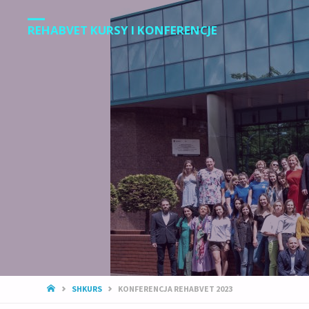
REHABVET KURSY I KONFERENCJE
STRONA
SHKURS
KONFERENCJA REHABVET 2023
GŁÓWNA