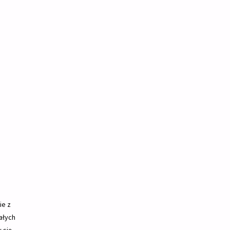
ie z
ałych