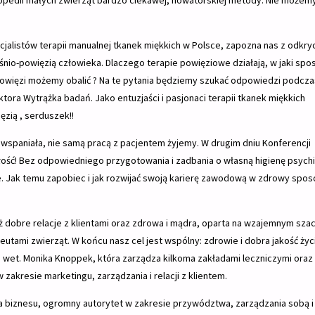
opedii małych zwierząt bardzo ciekawej, nowatorskiej metody. Nie możemy
ecjalistów terapii manualnej tkanek miękkich w Polsce, zapozna nas z odkry
śnio-powięzią człowieka. Dlaczego terapie powięziowe działają, w jaki spos
i powięzi możemy obalić ? Na te pytania będziemy szukać odpowiedzi podcza
a Wytrążka badań. Jako entuzjaści i pasjonaci terapii tkanek miękkich
zią , serduszek!!
t wspaniała, nie samą pracą z pacjentem żyjemy. W drugim dniu Konferencji
łość! Bez odpowiedniego przygotowania i zadbania o własną higienę psychi
Jak temu zapobiec i jak rozwijać swoją karierę zawodową w zdrowy spos
.
 dobre relacje z klientami oraz zdrowa i mądra, oparta na wzajemnym sza
peutami zwierząt. W końcu nasz cel jest wspólny: zdrowie i dobra jakość życ
. wet. Monika Knoppek, która zarządza kilkoma zakładami leczniczymi oraz
 zakresie marketingu, zarządzania i relacji z klientem.
ka biznesu, ogromny autorytet w zakresie przywództwa, zarządzania sobą i