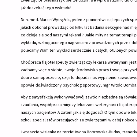
zwierząt. Dr Stelmaszyk bierze udział we wprowadzaniu do ort
już doczekać tego wykładu!
Dr n. med. Marcin Wytrążek, jeden z pionierów i najlepszych sp
jakich dokonał prowadząc od kilku lat badania sekcyjne nad mię
co dzieje się pod naszymi rękami ? Jakie mity na temat terapi
wykładu, wzbogaconego nagraniami z prowadzonych przez doktor
polecamy Wam ten wykład serdecznie z całych, otulonych powię
Choć praca fizjoterapeuty zwierząt czy lekarza weterynarii jes
zadbamy więc o siebie, swoje środowisko pracy i swoją przysz
dobre samopoczucie, często dopada nas wypalenie zawodowe. 
opowie doświadczony psycholog sportowy, mgr Witold Bomba
Aby z satysfakcją wykonywać swój zawód niezbędne są również
i zaufaniu, współpraca między lekarzami weterynarii i fizjotera
naszych pacjentów. A zatem jak się dogadać? O tym opowie lek
szkoli specjalistów pracujących ze zwierzętami w całej Polsce w
I wreszcie wisienka na torcie! Iwona Bobrowska-Budny, trener