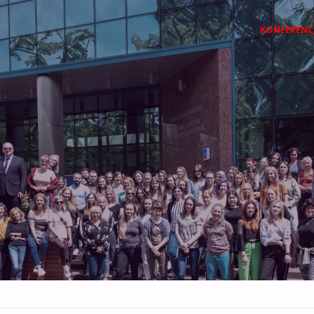
Przejdź
KONFERENC
do
treści