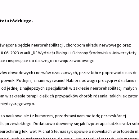
ytetu Łódzkiego.
święcona będzie neurorehabilitacji, chorobom układu nerwowego oraz
.06. 2023 w auli „D” Wydziału Biologii i Ochrony Środowiska Uniwersytety
ące i inspirujące do dalszego rozwoju zawodowego.
erwów obwodowych i nerwów czaszkowych, przez które poprowadzi nas dr
owiek. Podejmij z nami wyzwanie! Nabierz odwagi i precyzji w działaniu i
 od jednej z najlepszych specjalistek w zakresie neurorehabilitacji małych
em w zakresie terapii ciężkich przypadków chorób rdzenia, takich jak zator
a międzykręgowego.
rdzo naukowo ale i z humorem, przedstawi nam metodę przezskórnej
u przewlekłego. Dodatkowo dowiemy się jak fizjoterapia ludzka radzi sob
urochirurg lek. wet. Michał Stelmaszyk opowie o nowinkach w ortopedii m