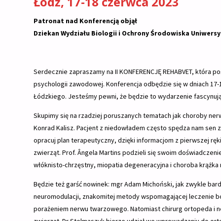
Łódź, 17-18 czerwca 2023
Patronat nad Konferencją objął
Dziekan Wydziału Biologii i Ochrony Środowiska Uniwers
Serdecznie zapraszamy na II KONFERENCJĘ REHABVET, która po
psychologii zawodowej. Konferencja odbędzie się w dniach 17-18
Łódzkiego. Jesteśmy pewni, że będzie to wydarzenie fascynuj
Skupimy się na rzadziej poruszanych tematach jak choroby n
Konrad Kalisz. Pacjent z niedowładem często spędza nam sen z p
opracuj plan terapeutyczny, dzięki informacjom z pierwszej ręki
zwierząt. Prof. Ângela Martins podzieli się swoim doświadczeni
włóknisto-chrzęstny, miopatia degeneracyjna i choroba krążk
Będzie też garść nowinek: mgr Adam Michoński, jak zwykle ba
neuromodulacji, znakomitej metody wspomagającej leczenie ból
porażeniem nerwu twarzowego. Natomiast chirurg ortopeda i ne