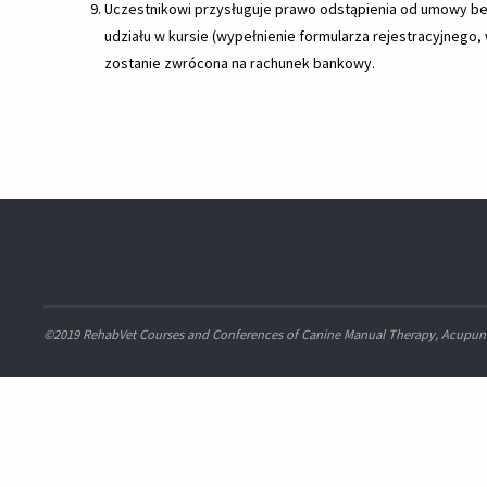
Uczestnikowi przysługuje prawo odstąpienia od umowy bez 
udziału w kursie (wypełnienie formularza rejestracyjnego, 
zostanie zwrócona na rachunek bankowy.
©2019 RehabVet Courses and Conferences of Canine Manual Therapy, Acupunc