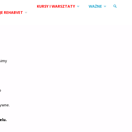
KURSY I WARSZTATY
WAŻNE
JE REHABVET
SZUKAJ
simy
o
sywne.
elu.