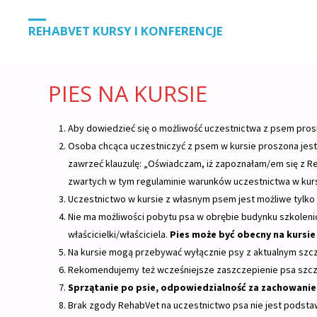
STRONA
PIES NA KURSIE
REHABVET KURSY I KONFERENCJE
GŁÓWNA
PIES NA KURSIE
Aby dowiedzieć się o możliwość uczestnictwa z psem pros
Osoba chcąca uczestniczyć z psem w kursie proszona jest 
zawrzeć klauzulę: „Oświadczam, iż zapoznałam/em się z R
zwartych w tym regulaminie warunków uczestnictwa w kurs
Uczestnictwo w kursie z własnym psem jest możliwe tylko 
Nie ma możliwości pobytu psa w obrębie budynku szkoleni
właścicielki/właściciela.
Pies może być obecny na kursie 
Na kursie mogą przebywać wyłącznie psy z aktualnym szc
Rekomendujemy też wcześniejsze zaszczepienie psa szcz
Sprzątanie po psie, odpowiedzialność za zachowanie 
Brak zgody RehabVet na uczestnictwo psa nie jest podsta