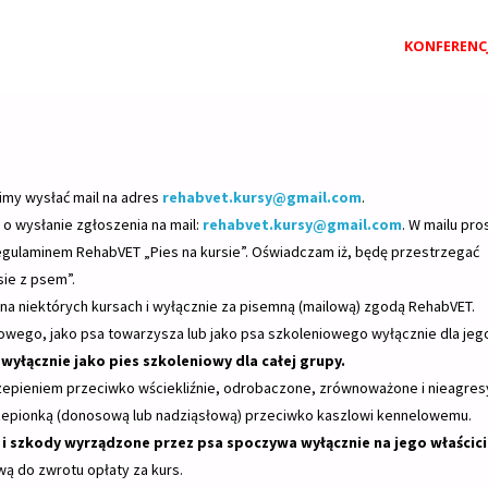
Przejdź
KONFERENC
do
treści
imy wysłać mail na adres
rehabvet.kursy@gmail.com
.
o wysłanie zgłoszenia na mail:
rehabvet.kursy@gmail.com
. W mailu pro
egulaminem RehabVET „Pies na kursie”. Oświadczam iż, będę przestrzegać
ie z psem”.
na niektórych kursach i wyłącznie za pisemną (mailową) zgodą RehabVET.
owego, jako psa towarzysza lub jako psa szkoleniowego wyłącznie dla jeg
wyłącznie jako pies szkoleniowy dla całej grupy.
zepieniem przeciwko wściekliźnie, odrobaczone, zrównoważone i nieagre
epionką (donosową lub nadziąsłową) przeciwko kaszlowi kennelowemu.
i szkody wyrządzone przez psa spoczywa wyłącznie na jego właścici
wą do zwrotu opłaty za kurs.