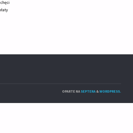
 chęci
płaty
OPARTE NA
SEPTERA
&
WORDPRESS.