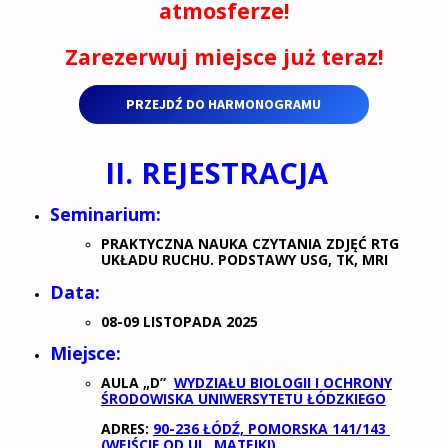
atmosferze!
Zarezerwuj miejsce już teraz!
PRZEJDŹ DO HARMONOGRAMU
II. REJESTRACJA
Seminarium:
PRAKTYCZNA NAUKA CZYTANIA ZDJĘĆ RTG
UKŁADU RUCHU. PODSTAWY USG, TK, MRI
Data:
08-09 LISTOPADA 2025
Miejsce:
AULA „D”
WYDZIAŁU BIOLOGII I OCHRONY
ŚRODOWISKA UNIWERSYTETU ŁÓDZKIEGO
ADRES:
90-236 ŁÓDŹ, POMORSKA 141/143
(WEJŚCIE OD UL. MATEJKI)