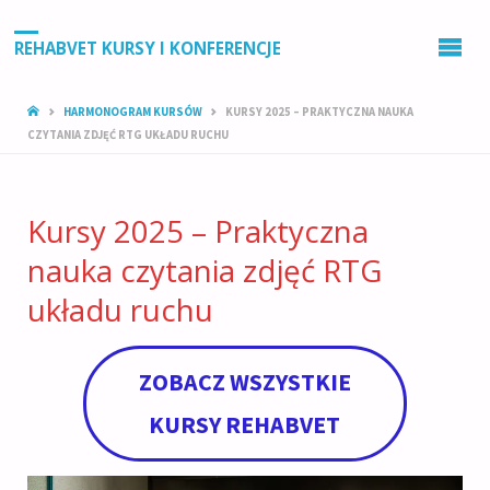
REHABVET KURSY I KONFERENCJE
STRONA
HARMONOGRAM KURSÓW
KURSY 2025 – PRAKTYCZNA NAUKA
GŁÓWNA
CZYTANIA ZDJĘĆ RTG UKŁADU RUCHU
Kursy 2025 – Praktyczna
nauka czytania zdjęć RTG
układu ruchu
ZOBACZ WSZYSTKIE
KURSY REHABVET