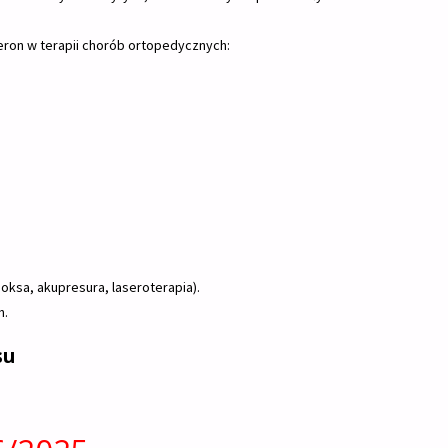
eron w terapii chorób ortopedycznych:
sa, akupresura, laseroterapia).
h.
su