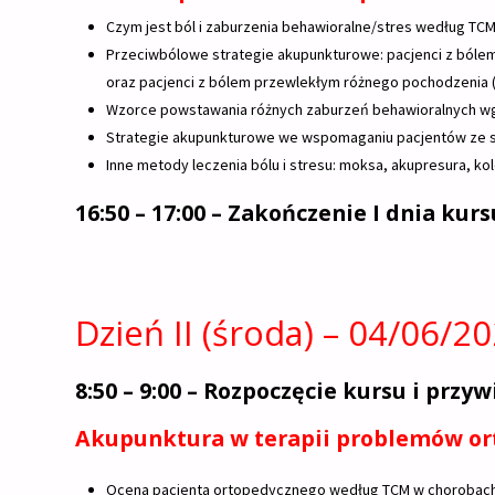
Czym jest ból i zaburzenia behawioralne/stres według TCM
Przeciwbólowe strategie akupunkturowe: pacjenci z bólem 
oraz pacjenci z bólem przewlekłym różnego pochodzenia (bó
Wzorce powstawania różnych zaburzeń behawioralnych w
Strategie akupunkturowe we wspomaganiu pacjentów ze st
Inne metody leczenia bólu i stresu: moksa, akupresura, kol
16:50 – 17:00 – Zakończenie I dnia kurs
Dzień II (środa) – 04/06/20
8:50 – 9:00 – Rozpoczęcie kursu i przy
Akupunktura w terapii problemów or
Ocena pacjenta ortopedycznego według TCM w chorobach w