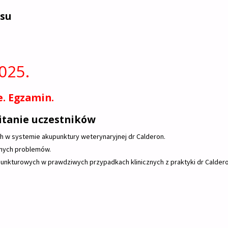
rsu
2025.
. Egzamin.
witanie uczestników
 w systemie akupunktury weterynaryjnej dr Calderon.
nych problemów.
punkturowych w prawdziwych przypadkach klinicznych z praktyki dr Calder