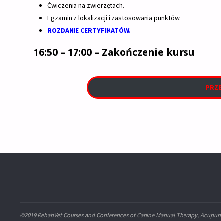
Ćwiczenia na zwierzętach.
Egzamin z lokalizacji i zastosowania punktów.
ROZDANIE CERTYFIKATÓW.
16:50 – 17:00 – Zakończenie kursu
PRZE
©2019 RehabVet Courses and Conferences of Canine Manual Therapy, Acupunc