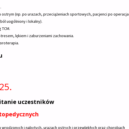
.
ostrym (np. po urazach, przeciążeniach sportowych, pacjenci po operacja
l uogólniony i lokalny).
g TCM.
resem, lękiem i zaburzeniami zachowania.
oroterapia.
u
25.
witanie uczestników
topedycznych
rodzonych i nabytych, urazach ostrych i przewlekłych oraz chorobach