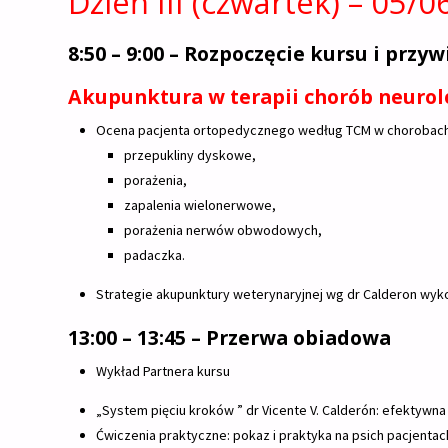
Dzień III (czwartek) – 05/0
8:50 – 9:00 – Rozpoczęcie kursu i przy
Akupunktura w terapii chorób neurol
Ocena pacjenta ortopedycznego według TCM w chorobach 
przepukliny dyskowe,
porażenia,
zapalenia wielonerwowe,
porażenia nerwów obwodowych,
padaczka.
Strategie akupunktury weterynaryjnej wg dr Calderon wyk
13:00 – 13:45 – Przerwa obiadowa
Wykład Partnera kursu
„System pięciu kroków ” dr Vicente V. Calderón: efektywna
Ćwiczenia praktyczne: pokaz i praktyka na psich pacjentac