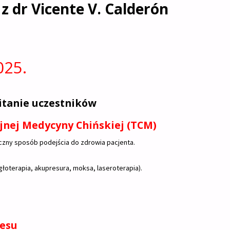
 dr Vicente V. Calderón
025.
witanie uczestników
yjnej Medycyny Chińskiej (TCM)
czny sposób podejścia do zdrowia pacjenta.
oterapia, akupresura, moksa, laseroterapia).
resu