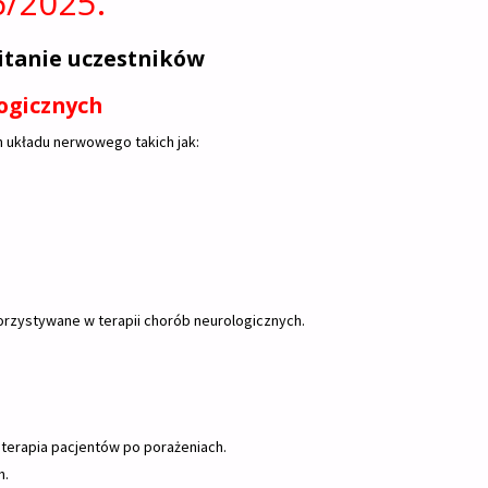
6/2025.
witanie uczestników
ogicznych
układu nerwowego takich jak:
orzystywane w terapii chorób neurologicznych.
 terapia pacjentów po porażeniach.
h.