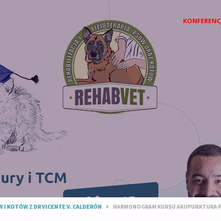
Przejdź
KONFERENC
do
treści
 I KOTÓW Z DR VICENTE V. CALDERÓN
HARMONOGRAM KURSU AKUPUNKTURA P