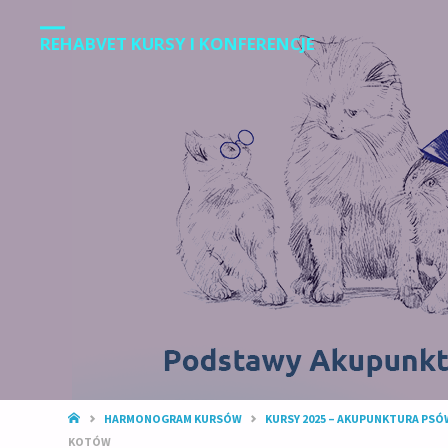
REHABVET KURSY I KONFERENCJE
STRONA
HARMONOGRAM KURSÓW
KURSY 2025 – AKUPUNKTURA PSÓW
GŁÓWNA
KOTÓW