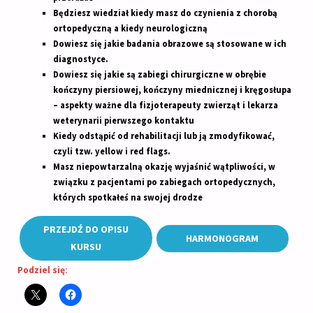
Będziesz wiedział kiedy masz do czynienia z chorobą
ortopedyczną a kiedy neurologiczną
Dowiesz się jakie badania obrazowe są stosowane w ich
diagnostyce.
Dowiesz się jakie są zabiegi chirurgiczne w obrębie
kończyny piersiowej, kończyny miednicznej i kręgosłupa
– aspekty ważne dla fizjoterapeuty zwierząt i lekarza
weterynarii pierwszego kontaktu
Kiedy odstąpić od rehabilitacji lub ją zmodyfikować,
czyli tzw. yellow i red flags.
Masz niepowtarzalną okazję wyjaśnić wątpliwości, w
związku z pacjentami po zabiegach ortopedycznych,
których spotkałeś na swojej drodze
PRZEJDŹ DO OPISU
HARMONOGRAM
KURSU
Podziel się: