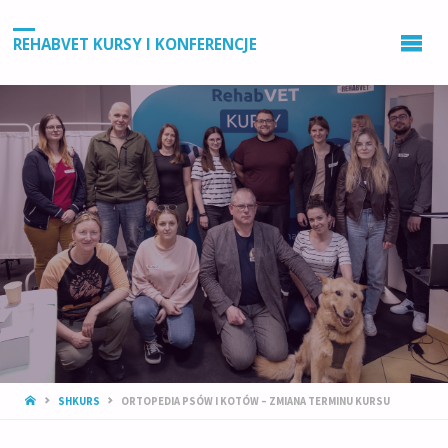
REHABVET KURSY I KONFERENCJE
STRONA
SHKURS
ORTOPEDIA PSÓW I KOTÓW – ZMIANA TERMINU KURSU
GŁÓWNA