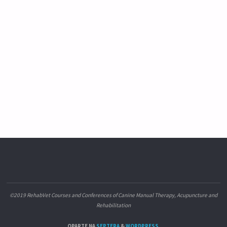
©2019 RehabVet Courses and Conferences of Canine Manual Therapy, Acupuncture and
Rehabilitation
OPARTE NA
SEPTERA
&
WORDPRESS.