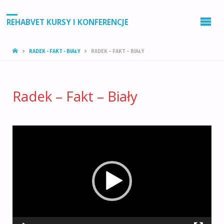
REHABVET KURSY I KONFERENCJE
STRONA
RADEK - FAKT - BIAŁY
RADEK – FAKT – BIAŁY
GŁÓWNA
Radek – Fakt – Biały
Odtwarzacz
video