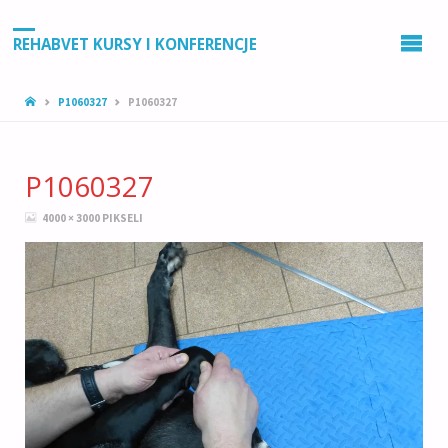
REHABVET KURSY I KONFERENCJE
STRONA
P1060327
P1060327
GŁÓWNA
P1060327
PEŁNY
4000 × 3000
PIKSELI
ROZMIAR