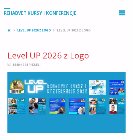
REHABVET KURSY I KONFERENCJE
STRONA
LEVEL UP 2026 Z LOGO
LEVEL UP 2026 Z LOGO
GŁÓWNA
Level UP 2026 z Logo
PEŁNY
1640 × 924
PIKSELI
ROZMIAR