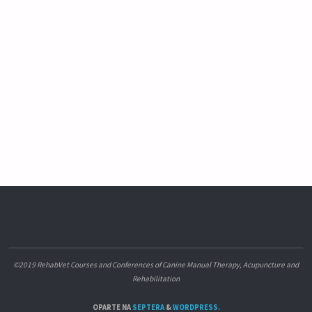
©2019 RehabVet Courses and Conferences of Canine Manual Therapy, Acupuncture and
Rehabilitation
OPARTE NA
SEPTERA
&
WORDPRESS.