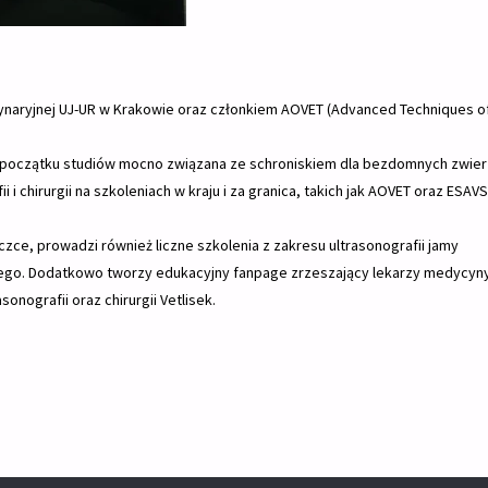
aryjnej UJ-UR w Krakowie oraz członkiem AOVET (Advanced Techniques o
od początku studiów mocno związana ze schroniskiem dla bezdomnych zwier
i chirurgii na szkoleniach w kraju i za granica, takich jak AOVET oraz ESAVS
ce, prowadzi również liczne szkolenia z zakresu ultrasonografii jamy
towego. Dodatkowo tworzy edukacyjny fanpage zrzeszający lekarzy medycyn
onografii oraz chirurgii Vetlisek.