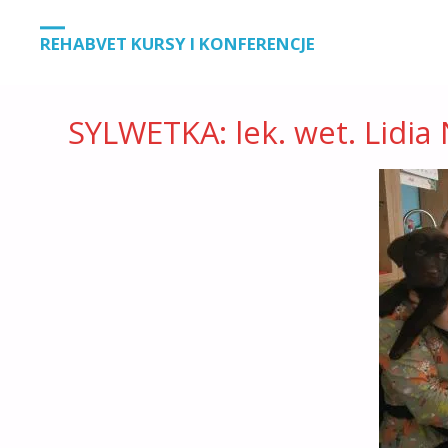
STRONA
SYLWETKA: LEK. WET. LIDIA NOSAL
REHABVET KURSY I KONFERENCJE
GŁÓWNA
SYLWETKA: lek. wet. Lidia