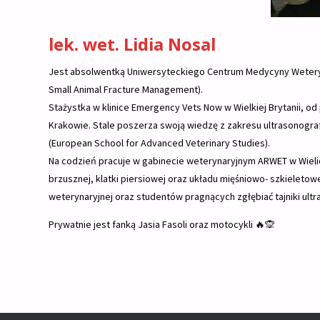
lek. wet. Lidia Nosal
Jest absolwentką Uniwersyteckiego Centrum Medycyny Weteryn
Small Animal Fracture Management).
Stażystka w klinice Emergency Vets Now w Wielkiej Brytanii, 
Krakowie. Stale poszerza swoją wiedzę z zakresu ultrasonografii 
(European School for Advanced Veterinary Studies).
Na codzień pracuje w gabinecie weterynaryjnym ARWET w Wielicz
brzusznej, klatki piersiowej oraz układu mięśniowo- szkiele
weterynaryjnej oraz studentów pragnących zgłębiać tajniki ultras
Prywatnie jest fanką Jasia Fasoli oraz motocykli 🔥🙊