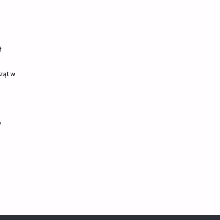
f
ząt w
y