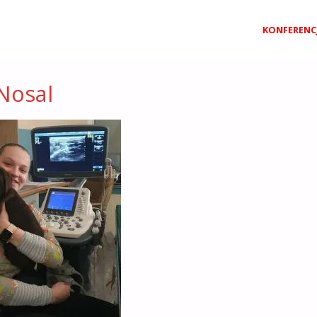
Przejdź
KONFERENC
do
 Nosal
treści