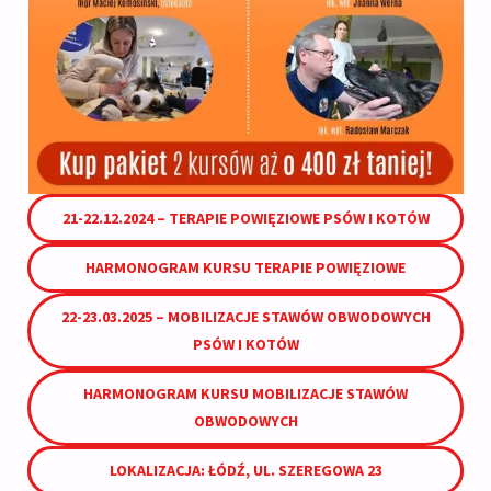
21-22.12.2024 – TERAPIE POWIĘZIOWE PSÓW I KOTÓW
HARMONOGRAM KURSU TERAPIE POWIĘZIOWE
22-23.03.2025 – MOBILIZACJE STAWÓW OBWODOWYCH
PSÓW I KOTÓW
HARMONOGRAM KURSU MOBILIZACJE STAWÓW
OBWODOWYCH
LOKALIZACJA
: ŁÓDŹ, UL. SZEREGOWA 23