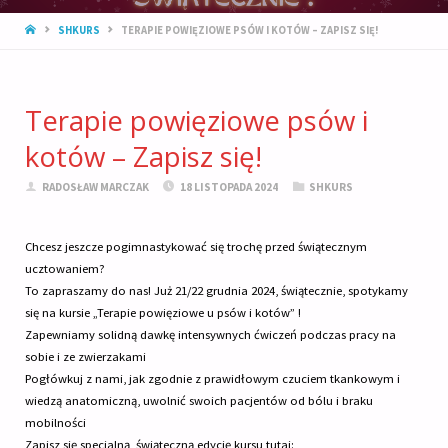
STRONA
SHKURS
TERAPIE POWIĘZIOWE PSÓW I KOTÓW – ZAPISZ SIĘ!
GŁÓWNA
Terapie powięziowe psów i
kotów – Zapisz się!
RADOSŁAW MARCZAK
18 LISTOPADA 2024
SHKURS
Chcesz jeszcze pogimnastykować się trochę przed świątecznym
ucztowaniem?
To zapraszamy do nas! Już 21/22 grudnia 2024, świątecznie, spotykamy
się na kursie „Terapie powięziowe u psów i kotów” !
Zapewniamy solidną dawkę intensywnych ćwiczeń podczas pracy na
sobie i ze zwierzakami
Pogłówkuj z nami, jak zgodnie z prawidłowym czuciem tkankowym i
wiedzą anatomiczną, uwolnić swoich pacjentów od bólu i braku
mobilności
Zapisz się specjalną, świąteczną edycję kursu tutaj: