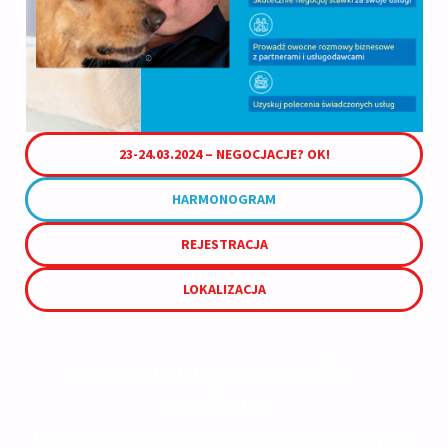
23-24.03.2024 – NEGOCJACJE? OK!
HARMONOGRAM
REJESTRACJA
LOKALIZACJA
NEUROLOGIA PSÓW I
KOTÓW.
POZIOM ZAAWANSOWANY