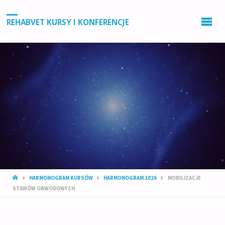
REHABVET KURSY I KONFERENCJE
STRONA
HARMONOGRAM KURSÓW
HARMONOGRAM 2026
MOBILIZACJE
GŁÓWNA
STAWÓW OBWODOWYCH