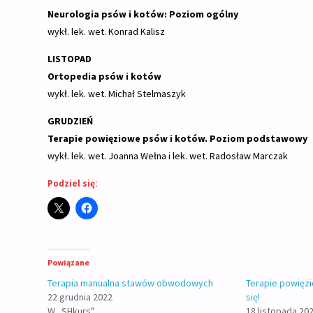
Neurologia psów i kotów: Poziom ogólny
wykł. lek. wet. Konrad Kalisz
LISTOPAD
Ortopedia psów i kotów
wykł.
lek. wet. Michał Stelmaszyk
GRUDZIEŃ
Terapie powięziowe psów i kotów. Poziom podstawowy
wykł. lek. wet. Joanna Wełna i lek. wet. Radosław Marczak
Podziel się:
Powiązane
Terapia manualna stawów obwodowych
Terapie powięzi
22 grudnia 2022
się!
W „SHkurs"
18 listopada 20