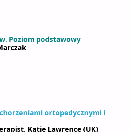
ów. Poziom podstawowy
Marczak
schorzeniami ortopedycznymi i
erapist, Katie Lawrence (UK)