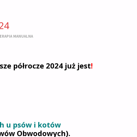
24
ERAPIA MANUALNA
e półrocze 2024 już jest
!
h u psów i kotów
tawów Obwodowych).