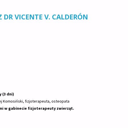
DR VICENTE V. CALDERÓN
i
(3 dni)
ej Komosiński, fizjoterapeuta, osteopata
mi w gabinecie fizjoterapeuty zwierząt.