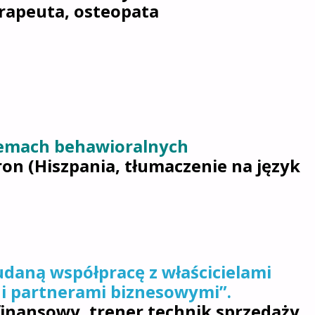
erapeuta, osteopata
blemach behawioralnych
eron (Hiszpania, tłumaczenie na język
 udaną współpracę z właścicielami
 i partnerami biznesowymi”.
finansowy, trener technik sprzedaży