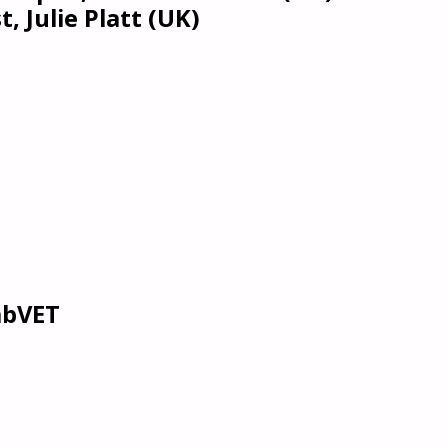
 Julie Platt (UK)
i
abVET