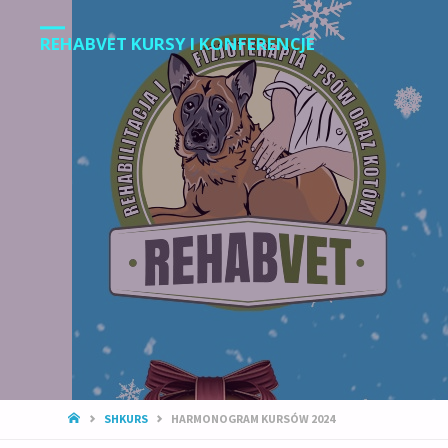
REHABVET KURSY I KONFERENCJE
STRONA
SHKURS
HARMONOGRAM KURSÓW 2024
GŁÓWNA