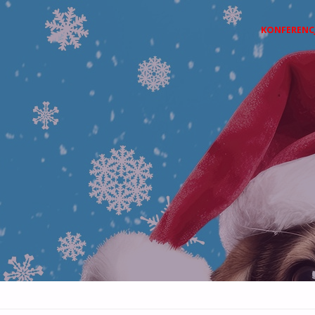
Przejdź
KONFERENC
do
treści