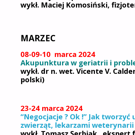
wykł. Maciej Komosiński, fizjot
MARZEC
08-09-10 marca 2024
Akupunktura w geriatrii i pro
wykł. dr n. wet. Vicente V. Cald
polski)
23-24 marca 2024
“Negocjacje ? Ok !” Jak tworzyć
zwierząt, lekarzami weterynarii
wykł. Tomasz Serbiak , ekspert 