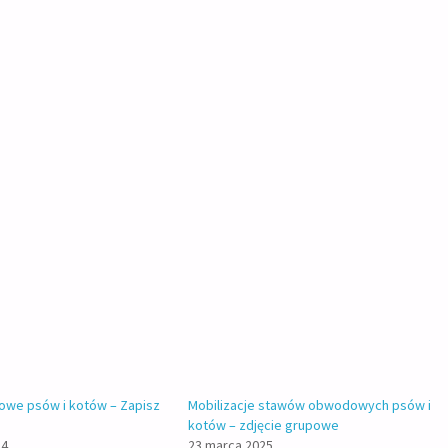
owe psów i kotów – Zapisz
Mobilizacje stawów obwodowych psów i
kotów – zdjęcie grupowe
24
23 marca 2025