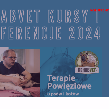
Przejdź
KONFERENC
do
treści