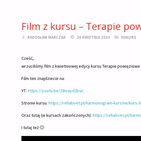
Film z kursu – Terapie po
RADOSŁAW MARCZAK
26 KWIETNIA 2024
SHKURS
Cześć,
wrzuciliśmy film z kwietniowej edycji kursu Terapie powięziowe
Film ten znajdziecie na:
YT:
https://youtu.be/ZBoayd2lruc
Stronie kursu:
https://rehabvet.pl/harmonogram-kursow/kurs-t
Oraz tutaj (w kursach zakończonych):
https://rehabvet.pl/har
I tutaj też 🙂