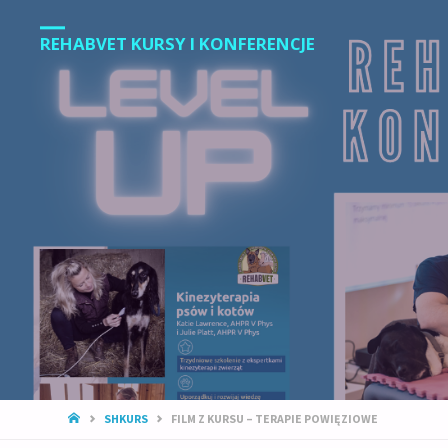
REHABVET KURSY I KONFERENCJE
STRONA
SHKURS
FILM Z KURSU – TERAPIE POWIĘZIOWE
GŁÓWNA