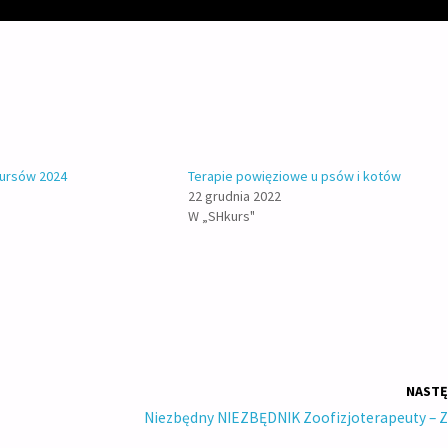
ursów 2024
Terapie powięziowe u psów i kotów
22 grudnia 2022
W „SHkurs"
NASTĘ
Niezbędny NIEZBĘDNIK Zoofizjoterapeuty – Za