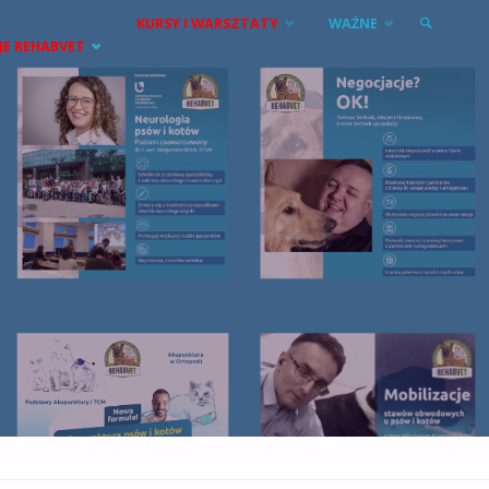
KURSY I WARSZTATY
WAŻNE
JE REHABVET
SZUKAJ