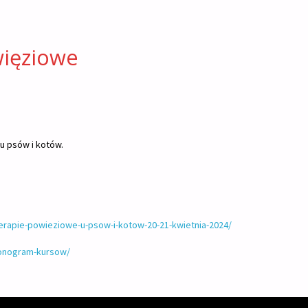
więziowe
 u psów i kotów.
erapie-powieziowe-u-psow-i-kotow-20-21-kwietnia-2024/
monogram-kursow/