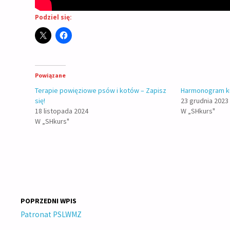
Podziel się:
Powiązane
Terapie powięziowe psów i kotów – Zapisz
Harmonogram k
się!
23 grudnia 2023
18 listopada 2024
W „SHkurs"
W „SHkurs"
POPRZEDNI WPIS
Patronat PSLWMZ