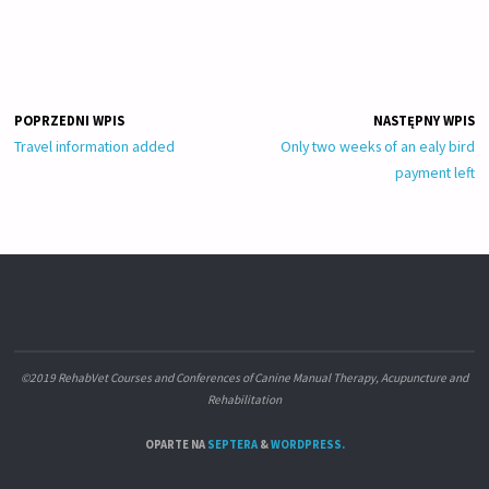
POPRZEDNI WPIS
NASTĘPNY WPIS
Travel information added
Only two weeks of an ealy bird
payment left
©2019 RehabVet Courses and Conferences of Canine Manual Therapy, Acupuncture and
Rehabilitation
OPARTE NA
SEPTERA
&
WORDPRESS.